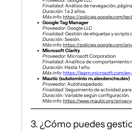
Proveedor:
Google LLC
Finalidad:
Análisis de navegación, páginas 
Duración:
1 a 2 años.
Más info:
https://policies.google.com/te
Google Tag Manager
Proveedor:
Google LLC
Finalidad:
Gestión de etiquetas y scripts 
Duración:
Sesión.
Más info:
https://policies.google.com/pri
Microsoft Clarity
Proveedor:
Microsoft Corporation
Finalidad:
Analítica de comportamiento m
Duración:
Hasta 1 año.
Más info:
https://learn.microsoft.com/en-
Mautic (subdominio m.alexdenche.dev)
Proveedor:
Autohospedado
Finalidad:
Seguimiento de actividad para
Duración:
Variable según configuración.
Más info:
https://www.mautic.org/privacy
3. ¿Cómo puedes gestio